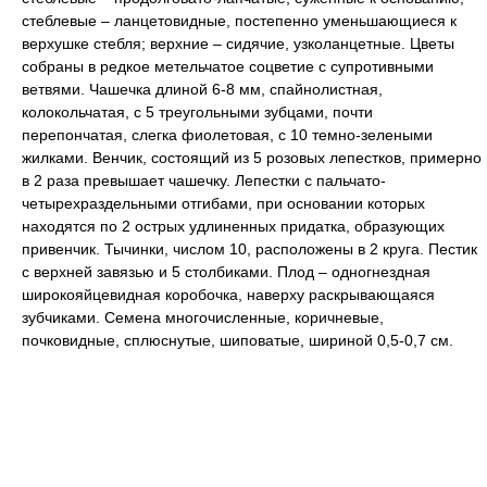
стеблевые – ланцетовидные, постепенно уменьшающиеся к
верхушке стебля; верхние – сидячие, узколанцетные. Цветы
собраны в редкое метельчатое соцветие с супротивными
ветвями. Чашечка длиной 6-8 мм, спайнолистная,
колокольчатая, с 5 треугольными зубцами, почти
перепончатая, слегка фиолетовая, с 10 темно-зелеными
жилками. Венчик, состоящий из 5 розовых лепестков, примерно
в 2 раза превышает чашечку. Лепестки с пальчато-
четырехраздельными отгибами, при основании которых
находятся по 2 острых удлиненных придатка, образующих
привенчик. Тычинки, числом 10, расположены в 2 круга. Пестик
с верхней завязью и 5 столбиками. Плод – одногнездная
широкояйцевидная коробочка, наверху раскрывающаяся
зубчиками. Семена многочисленные, коричневые,
почковидные, сплюснутые, шиповатые, шириной 0,5-0,7 см.