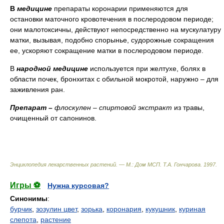
В
медицине
препараты коронарии применяются для
остановки маточного кровотечения в послеродовом периоде;
они малотоксичны, действуют непосредственно на мускулатуру
матки, вызывая, подобно спорынье, судорожные сокращения
ее, ускоряют сокращение матки в послеродовом периоде.
В
народной медицине
используется при желтухе, болях в
области почек, бронхитах с обильной мокротой, наружно – для
заживления ран.
Препарат –
флоскулен – спиртовой экстракт
из травы,
очищенный от сапонинов.
Энциклопедия лекарственных растений. — М.: Дом МСП
.
Т.А. Гончарова
.
1997
.
Игры ⚽
Нужна курсовая?
Синонимы
:
бурчик
,
зозулин цвет
,
зорька
,
коронария
,
кукушник
,
куриная
слепота
,
растение