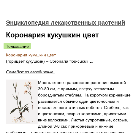
Энциклопедия лекарственных растений
Коронария кукушкин цвет
Толкование
Коронария кукушкин цвет
(горицвет кукушкин) – Coronaria flos-cuculi L.
Семейство гвоздичные.
Многолетнее травянистое растение высотой
30-80 см, с прямым, вверху ветвистым
бороздчатым стеблем. На коротком корневище
развивается обычно один цветоносный и
несколько вегетативных побегов. Стебель, как
и цветоножки, покрыт короткими, прижатыми
вниз волосками. Листья супротивные, острые,
длиной 3-8 см; прикорневые и нижние
стеблевые – продолговато-лапчатые, суженные к основанию;