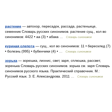
растение
— автохор, пересадок, рассада, растеньице,
семенник Словарь русских синонимов. растение сущ., кол во
синонимов: 4422 • аа (3) • абака …
Словарь синонимов
куриная слепота
— сущ., кол во синонимов: 11 • бересклед (7)
• болезнь (995) • бубенчики (4) • …
Словарь синонимов
зорька
— зорюшка, лихнис, свет, заря, сплюшка, рассвет,
зоренька Словарь русских синонимов. зорька см. заря Словарь
синонимов русского языка. Практический справочник. М.:
Русский язык. З. Е. Александрова. 2011 …
Словарь синонимов